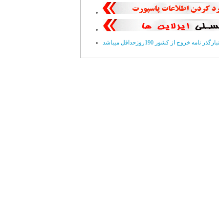
ارگذر نامه خروج از کشور 190روزحداقل ميباشد