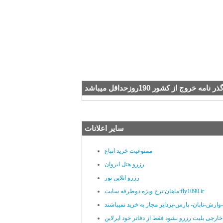
نامه خروج از کشور 190روزحداقل ميباشد
سایر اعلانات
ممنوعیت خرید اتباع
رزرو هتل ایروان
رزرو انلاین تور
ماهان:نرخ ویژه دوطرفه سایت:fly1090.ir
رش-تابان- پارس-یزدایر مجاز به خرید نمیباشند