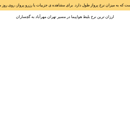
است که به میزان نرخ پرواز طول دارد. برای مشاهده ی جزییات یا رزرو پرواز، روی رو
ارزان ترین نرخ بلیط هواپیما در مسیر تهران مهرآباد به گچساران