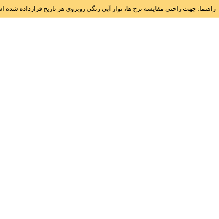
راهنما: جهت راحتی مقایسه نرخ ها، نوار آبی رنگی روبروی هر تاریخ قرارداده شده 