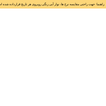
راهنما: جهت راحتی مقایسه نرخ ها، نوار آبی رنگی روبروی هر تاریخ قرارداده شده 