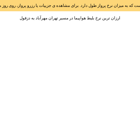
است که به میزان نرخ پرواز طول دارد. برای مشاهده ی جزییات یا رزرو پرواز، روی رو
ارزان ترین نرخ بلیط هواپیما در مسیر تهران مهرآباد به دزفول